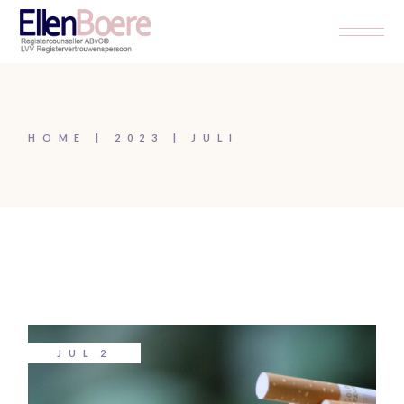
Skip
to
the
content
HOME
2023
JULI
JUL
2