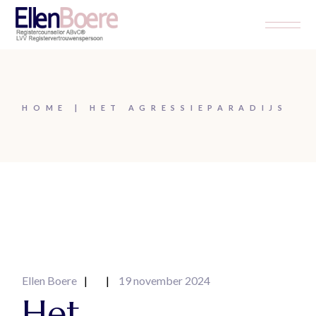
Skip
to
the
content
HOME
HET AGRESSIEPARADIJS
Ellen Boere
19 november 2024
Het