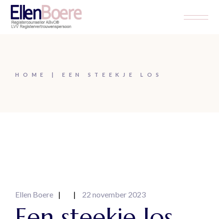
Skip
to
the
content
HOME
EEN STEEKJE LOS
Ellen Boere
22 november 2023
Een steekje los