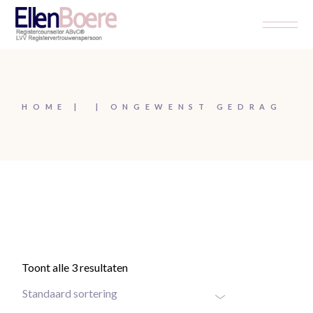
Skip
to
the
content
HOME
ONGEWENST GEDRAG
Toont alle 3 resultaten
Standaard sortering