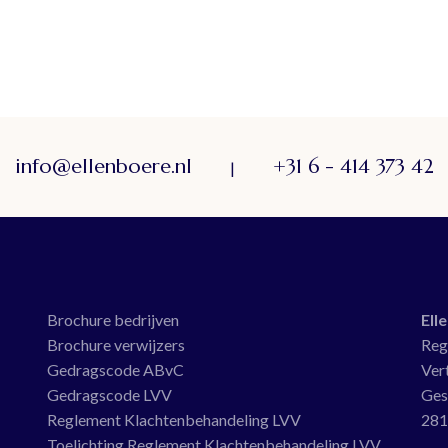
info@ellenboere.nl
+31 6 - 414 373 42
|
Brochure bedrijven
Ell
Brochure verwijzers
Reg
Gedragscode ABvC
Ver
Gedragscode LVV
Ges
Reglement Klachtenbehandeling LVV
281
Toelichting Reglement Klachtenbehandeling LVV