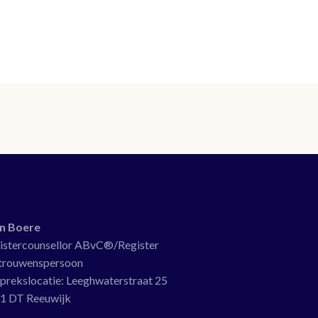
en Boere
istercounsellor ABvC®/Register
trouwenspersoon
prekslocatie:
Leeghwaterstraat 25
1 DT Reeuwijk