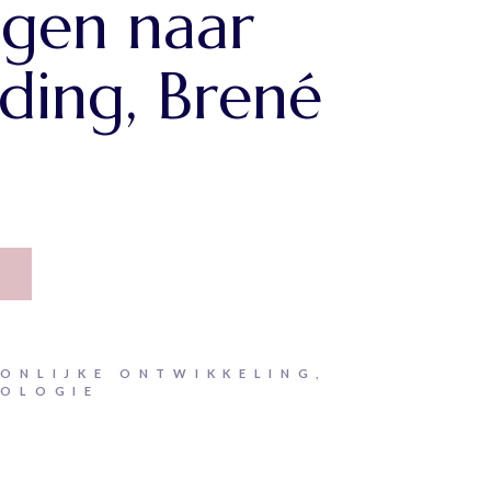
ngen naar
ding, Brené
n
ONLIJKE ONTWIKKELING
,
HOLOGIE