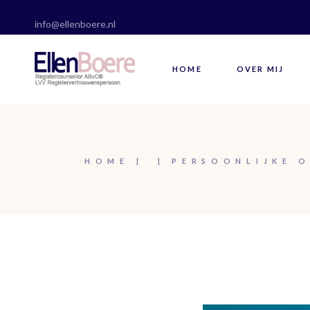
Skip
to
info@ellenboere.nl
the
C
content
B
HOME
OVER MIJ
V
C
G
C
B
HOME
PERSOONLIJKE 
C
G