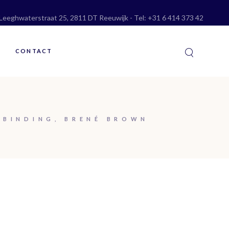
 Leeghwaterstraat 25, 2811 DT Reeuwijk
- Tel:
+31 6 414 373 42
CONTACT
RBINDING, BRENÉ BROWN