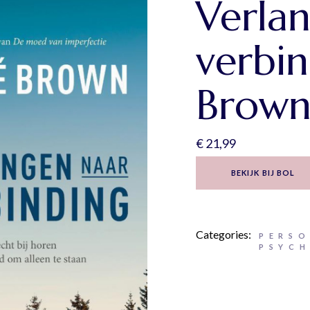
Verla
verbin
Brow
€
21,99
BEKIJK BIJ BOL
Categories:
PERSO
PSYC