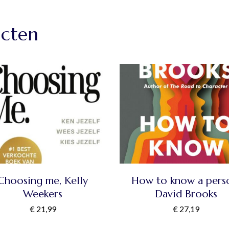
ucten
Choosing me, Kelly
How to know a pers
Weekers
David Brooks
€
21,99
€
27,19